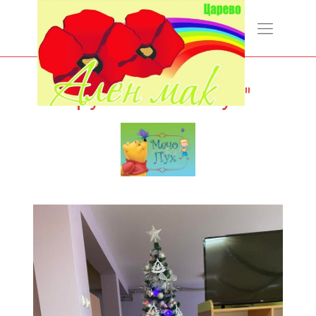
Мечо Пух
Група "Мечо Пух"