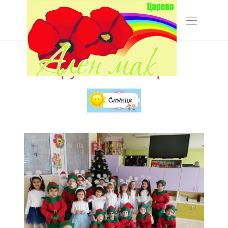
Слънце
Група "Слънце"