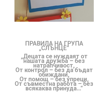
ПРАВИЛА НА ГРУПА
„СЛЪНЦЕ“
„Децата се нуждаят от
нашата дружба – без
натрапчивост,
От контрол – без да бъдат
обиждани,
От помощ – без упреци,
От съвместна работа – без
всякаква принуда…“