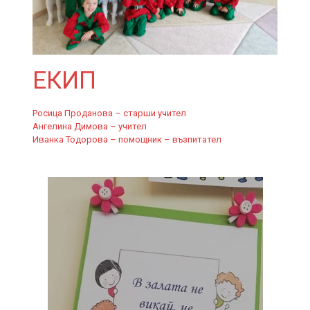
ЕКИП
Росица Проданова – старши учител
Ангелина Димова – учител
Иванка Тодорова – помощник – възпитател