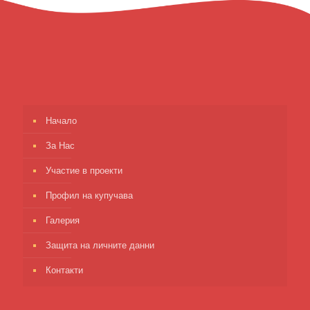
Начало
За Нас
Участие в проекти
Профил на купучава
Галерия
Защита на личните данни
Контакти