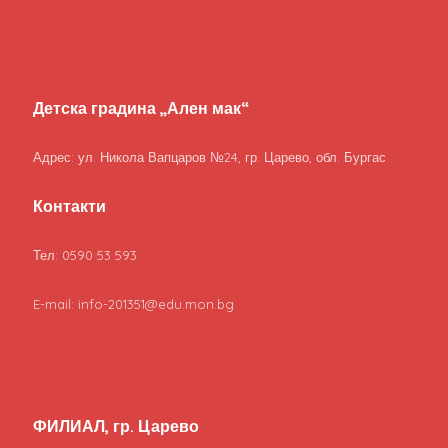
Детска градина „Ален мак“
Адрес: ул. Никола Вапцаров №24, гр. Царево, обл. Бургас
Контакти
Тел: 0590 53 593
E-mail: info-201351@edu.mon.bg
ФИЛИАЛ, гр. Царево