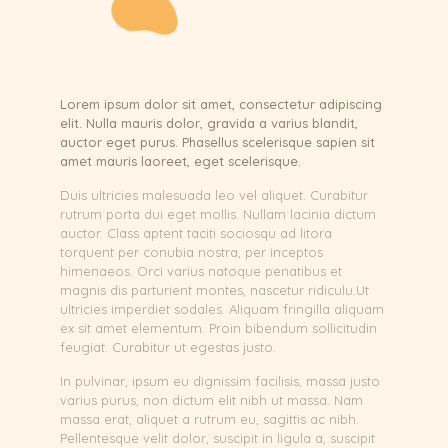
Lorem ipsum dolor sit amet, consectetur adipiscing
elit. Nulla mauris dolor, gravida a varius blandit,
auctor eget purus. Phasellus scelerisque sapien sit
amet mauris laoreet, eget scelerisque.
Duis ultricies malesuada leo vel aliquet. Curabitur
rutrum porta dui eget mollis. Nullam lacinia dictum
auctor. Class aptent taciti sociosqu ad litora
torquent per conubia nostra, per inceptos
himenaeos. Orci varius natoque penatibus et
magnis dis parturient montes, nascetur ridiculu.Ut
ultricies imperdiet sodales. Aliquam fringilla aliquam
ex sit amet elementum. Proin bibendum sollicitudin
feugiat. Curabitur ut egestas justo.
In pulvinar, ipsum eu dignissim facilisis, massa justo
varius purus, non dictum elit nibh ut massa. Nam
massa erat, aliquet a rutrum eu, sagittis ac nibh.
Pellentesque velit dolor, suscipit in ligula a, suscipit