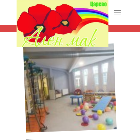
Откриване на физкултурен салон към
централна сграда на ДГ „Ален мак“